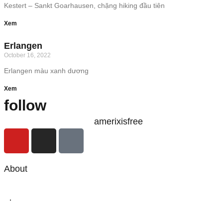
Kestert – Sankt Goarhausen, chặng hiking đầu tiên
Xem
Erlangen
October 16, 2022
Erlangen màu xanh dương
Xem
follow
amerixisfree
About
·