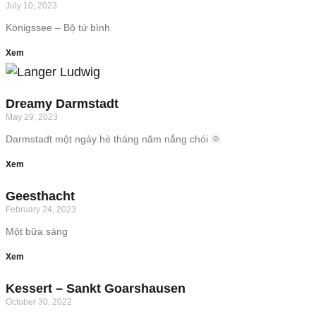
July 10, 2023
Königssee – Bộ tứ bình
Xem
Dreamy Darmstadt
May 29, 2023
Darmstadt một ngày hè tháng năm nắng chói 🌞
Xem
Geesthacht
February 24, 2023
Một bữa sáng
Xem
Kessert – Sankt Goarshausen
October 30, 2022