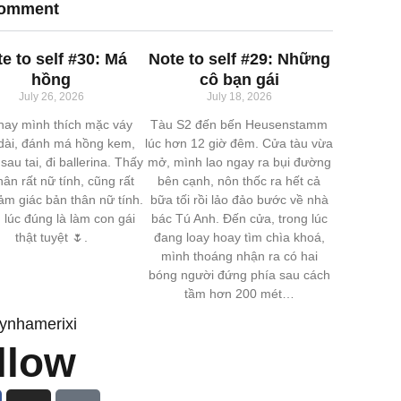
comment
e to self #30: Má
Note to self #29: Những
hồng
cô bạn gái
July 26, 2026
July 18, 2026
nay mình thích mặc váy
Tàu S2 đến bến Heusenstamm
dài, đánh má hồng kem,
lúc hơn 12 giờ đêm. Cửa tàu vừa
 sau tai, đi ballerina. Thấy
mở, mình lao ngay ra bụi đường
hân rất nữ tính, cũng rất
bên cạnh, nôn thốc ra hết cả
ảm giác bản thân nữ tính.
bữa tối rồi lảo đảo bước về nhà
 lúc đúng là làm con gái
bác Tú Anh. Đến cửa, trong lúc
thật tuyệt 🌷.
đang loay hoay tìm chìa khoá,
mình thoáng nhận ra có hai
bóng người đứng phía sau cách
tầm hơn 200 mét…
ynhamerixi
llow