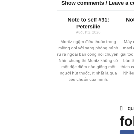
Show comments / Leave a 
Note to self #31:
Not
Petersilie
August 2, 2026
Moritz ngậm điếu thuốc trong
Mấy 
miệng gọi với sang phòng mình
maxi 
rủ ra ngoài ban công nói chuyện.
gài tóc
Nhìn chung thì Moritz không có
bản t
một đặc điểm nào giống một
thích c
người hút thuốc, ít nhất là qua
Nhiều
tiêu chuẩn của mình.
qu
fo