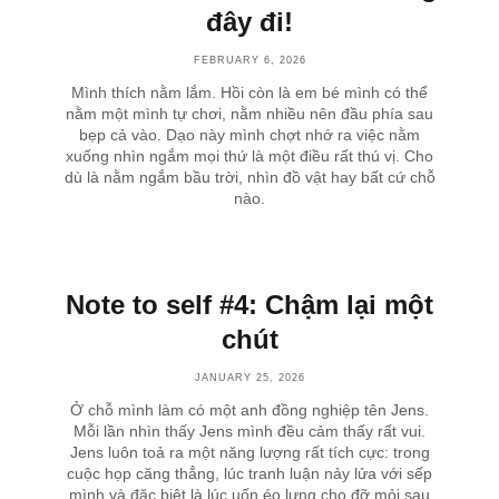
đây đi!
FEBRUARY 6, 2026
Mình thích nằm lắm. Hồi còn là em bé mình có thể
nằm một mình tự chơi, nằm nhiều nên đầu phía sau
bẹp cả vào. Dạo này mình chợt nhớ ra việc nằm
xuống nhìn ngắm mọi thứ là một điều rất thú vị. Cho
dù là nằm ngắm bầu trời, nhìn đồ vật hay bất cứ chỗ
nào.
Note to self #4: Chậm lại một
chút
JANUARY 25, 2026
Ở chỗ mình làm có một anh đồng nghiệp tên Jens.
Mỗi lần nhìn thấy Jens mình đều cảm thấy rất vui.
Jens luôn toả ra một năng lượng rất tích cực: trong
cuộc họp căng thẳng, lúc tranh luận nảy lửa với sếp
mình và đặc biệt là lúc uốn éo lưng cho đỡ mỏi sau