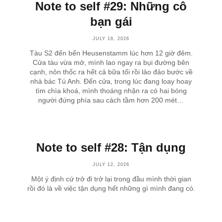
Note to self #29: Những cô
bạn gái
JULY 18, 2026
Tàu S2 đến bến Heusenstamm lúc hơn 12 giờ đêm.
Cửa tàu vừa mở, mình lao ngay ra bụi đường bên
cạnh, nôn thốc ra hết cả bữa tối rồi lảo đảo bước về
nhà bác Tú Anh. Đến cửa, trong lúc đang loay hoay
tìm chìa khoá, mình thoáng nhận ra có hai bóng
người đứng phía sau cách tầm hơn 200 mét…
Note to self #28: Tận dụng
JULY 12, 2026
Một ý định cứ trở đi trở lại trong đầu mình thời gian
rồi đó là về việc tận dụng hết những gì mình đang có.