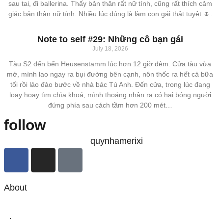
sau tai, đi ballerina. Thấy bản thân rất nữ tính, cũng rất thích cảm
giác bản thân nữ tính. Nhiều lúc đúng là làm con gái thật tuyệt 🌷.
Note to self #29: Những cô bạn gái
July 18, 2026
Tàu S2 đến bến Heusenstamm lúc hơn 12 giờ đêm. Cửa tàu vừa
mở, mình lao ngay ra bụi đường bên cạnh, nôn thốc ra hết cả bữa
tối rồi lảo đảo bước về nhà bác Tú Anh. Đến cửa, trong lúc đang
loay hoay tìm chìa khoá, mình thoáng nhận ra có hai bóng người
đứng phía sau cách tầm hơn 200 mét…
follow
quynhamerixi
About
·