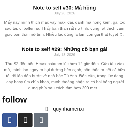
Note to self #30: Má hồng
July 26, 2026
Mấy nay mình thích mặc váy maxi dài, đánh má hồng kem, gài tóc
sau tai, đi ballerina. Thấy bản thân rất nữ tính, cũng rất thích cảm
giác bản thân nữ tính. Nhiều lúc đúng là làm con gái thật tuyệt 🌷.
Note to self #29: Những cô bạn gái
July 18, 2026
Tàu S2 đến bến Heusenstamm lúc hơn 12 giờ đêm. Cửa tàu vừa
mở, mình lao ngay ra bụi đường bên cạnh, nôn thốc ra hết cả bữa
tối rồi lảo đảo bước về nhà bác Tú Anh. Đến cửa, trong lúc đang
loay hoay tìm chìa khoá, mình thoáng nhận ra có hai bóng người
đứng phía sau cách tầm hơn 200 mét…
follow
quynhamerixi