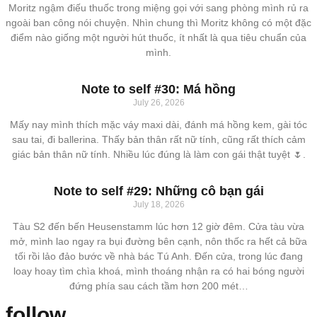
Moritz ngậm điếu thuốc trong miệng gọi với sang phòng mình rủ ra
ngoài ban công nói chuyện. Nhìn chung thì Moritz không có một đặc
điểm nào giống một người hút thuốc, ít nhất là qua tiêu chuẩn của
mình.
Note to self #30: Má hồng
July 26, 2026
Mấy nay mình thích mặc váy maxi dài, đánh má hồng kem, gài tóc
sau tai, đi ballerina. Thấy bản thân rất nữ tính, cũng rất thích cảm
giác bản thân nữ tính. Nhiều lúc đúng là làm con gái thật tuyệt 🌷.
Note to self #29: Những cô bạn gái
July 18, 2026
Tàu S2 đến bến Heusenstamm lúc hơn 12 giờ đêm. Cửa tàu vừa
mở, mình lao ngay ra bụi đường bên cạnh, nôn thốc ra hết cả bữa
tối rồi lảo đảo bước về nhà bác Tú Anh. Đến cửa, trong lúc đang
loay hoay tìm chìa khoá, mình thoáng nhận ra có hai bóng người
đứng phía sau cách tầm hơn 200 mét…
follow