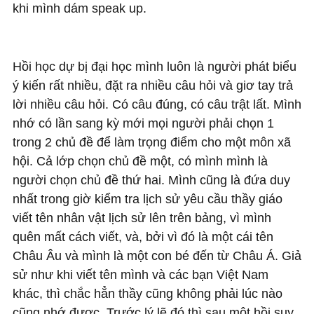
khi mình dám speak up.
Hồi học dự bị đại học mình luôn là người phát biểu
ý kiến rất nhiều, đặt ra nhiều câu hỏi và giơ tay trả
lời nhiều câu hỏi. Có câu đúng, có câu trật lất. Mình
nhớ có lần sang kỳ mới mọi người phải chọn 1
trong 2 chủ đề để làm trọng điểm cho một môn xã
hội. Cả lớp chọn chủ đề một, có mình mình là
người chọn chủ đề thứ hai. Mình cũng là đứa duy
nhất trong giờ kiểm tra lịch sử yêu cầu thầy giáo
viết tên nhân vật lịch sử lên trên bảng, vì mình
quên mất cách viết, và, bởi vì đó là một cái tên
Châu Âu và mình là một con bé đến từ Châu Á. Giả
sử như khi viết tên mình và các bạn Việt Nam
khác, thì chắc hẳn thầy cũng không phải lúc nào
cũng nhớ được. Trước lý lẽ đó thì sau một hồi suy