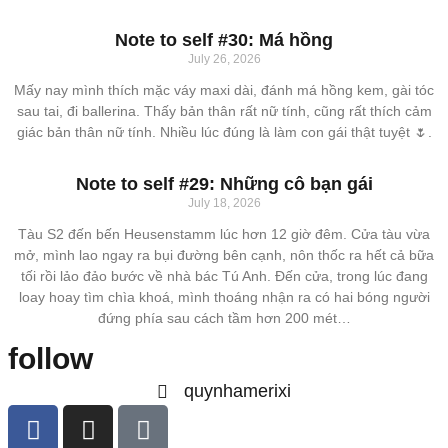
Note to self #30: Má hồng
July 26, 2026
Mấy nay mình thích mặc váy maxi dài, đánh má hồng kem, gài tóc
sau tai, đi ballerina. Thấy bản thân rất nữ tính, cũng rất thích cảm
giác bản thân nữ tính. Nhiều lúc đúng là làm con gái thật tuyệt 🌷.
Note to self #29: Những cô bạn gái
July 18, 2026
Tàu S2 đến bến Heusenstamm lúc hơn 12 giờ đêm. Cửa tàu vừa
mở, mình lao ngay ra bụi đường bên cạnh, nôn thốc ra hết cả bữa
tối rồi lảo đảo bước về nhà bác Tú Anh. Đến cửa, trong lúc đang
loay hoay tìm chìa khoá, mình thoáng nhận ra có hai bóng người
đứng phía sau cách tầm hơn 200 mét…
follow
quynhamerixi