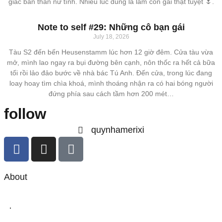
giác bản thân nữ tính. Nhiều lúc đúng là làm con gái thật tuyệt 🌷.
Note to self #29: Những cô bạn gái
July 18, 2026
Tàu S2 đến bến Heusenstamm lúc hơn 12 giờ đêm. Cửa tàu vừa
mở, mình lao ngay ra bụi đường bên cạnh, nôn thốc ra hết cả bữa
tối rồi lảo đảo bước về nhà bác Tú Anh. Đến cửa, trong lúc đang
loay hoay tìm chìa khoá, mình thoáng nhận ra có hai bóng người
đứng phía sau cách tầm hơn 200 mét…
follow
quynhamerixi
About
·