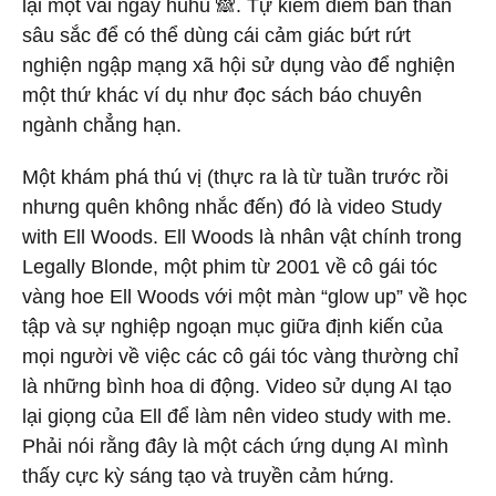
lại một vài ngày huhu 🙈. Tự kiểm điểm bản thân
sâu sắc để có thể dùng cái cảm giác bứt rứt
nghiện ngập mạng xã hội sử dụng vào để nghiện
một thứ khác ví dụ như đọc sách báo chuyên
ngành chẳng hạn.
Một khám phá thú vị (thực ra là từ tuần trước rồi
nhưng quên không nhắc đến) đó là video
Study
with Ell Woods
. Ell Woods là nhân vật chính trong
Legally Blonde, một phim từ 2001 về cô gái tóc
vàng hoe Ell Woods với một màn “glow up” về học
tập và sự nghiệp ngoạn mục giữa định kiến của
mọi người về việc các cô gái tóc vàng thường chỉ
là những bình hoa di động. Video sử dụng AI tạo
lại giọng của Ell để làm nên video study with me.
Phải nói rằng đây là một cách ứng dụng AI mình
thấy cực kỳ sáng tạo và truyền cảm hứng.